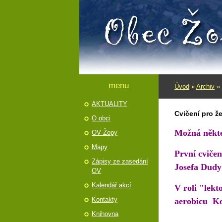
menu
Úvod
»
Archiv
»
AKTUALITY
Cvičení pro ž
O obci
Možná někteř
OV Žopy
Mapy
První cvičen
Zápisy ze zasedání
Josefa Dudy 
OV
Kalendář akcí
V roli "lekt
Kontakty
aerobicu Ko
Knihovna