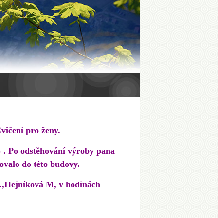
Cvičení pro ženy.
Š . Po odstěhování výroby pana
hovalo do této budovy.
M.,Hejníková M, v hodinách