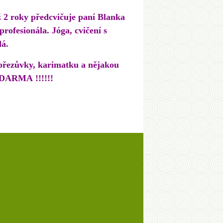
ž 2 roky předcvičuje paní Blanka
rofesionála. Jóga, cvičení s
dá.
e přezůvky, karimatku a nějakou
 ZDARMA !!!!!!