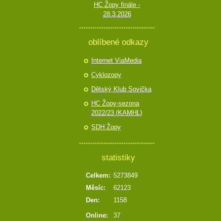
HC Žopy finále -
28.3.2026
oblíbené odkazy
Internet ViaMedia
Cyklozopy
Dětský Klub Sovička
HC Žopy-sezona
2022/23 (KAMHL)
SDH Žopy
statistiky
Celkem:
5273849
Měsíc:
62123
Den:
1158
Online:
37