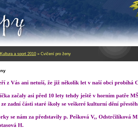
Kultura a sport 2010
»
Cvičení pro ženy
eny
í z Vás ani netuší, že již několik let v naší obci probíhá 
íčka začaly asi před 10 lety tehdy ještě v horním patře M
ze zadní části staré školy se veškeré kulturní dění přestě
orky se nám za představily p. Pešková V,, Odstrčilíková 
tasová H.