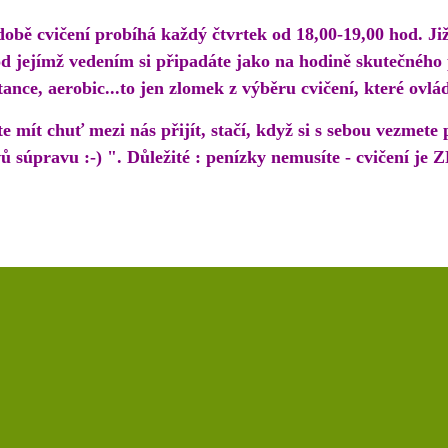
obě cvičení probíhá každý čtvrtek od 18,00-19,00 hod. Ji
 jejímž vedením si připadáte jako na hodině skutečného p
 tance, aerobic...to jen zlomek z výběru cvičení, které ovlá
 mít chuť mezi nás přijít, stačí, když si s sebou vezmet
ů súpravu :-) ". Důležité : penízky nemusíte - cvičení je