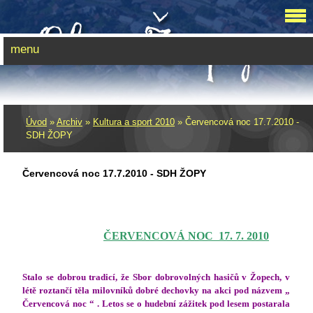
menu
Úvod
»
Archiv
»
Kultura a sport 2010
»
Červencová noc 17.7.2010 -
SDH ŽOPY
Červencová noc 17.7.2010 - SDH ŽOPY
ČERVENCOVÁ NOC
17. 7. 2010
Stalo se dobrou tradicí, že Sbor dobrovolných hasičů v Žopech, v
létě roztančí těla milovníků dobré dechovky na akci pod názvem „
Červencová noc “ . Letos se o hudební zážitek pod lesem postarala