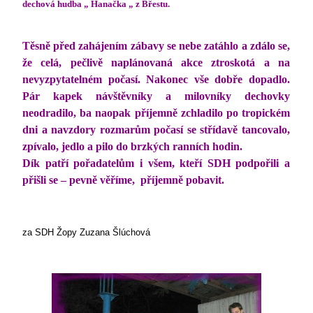
dechová hudba „ Hanačka „ z Břestu.
Těsně před zahájením zábavy se nebe zatáhlo a zdálo se,
že celá, pečlivě naplánovaná akce ztroskotá a na
nevyzpytatelném počasí. Nakonec vše dobře dopadlo.
Pár kapek návštěvníky a milovníky dechovky
neodradilo, ba naopak příjemně zchladilo po tropickém
dni a navzdory rozmarům počasí se střídavě tancovalo,
zpívalo, jedlo a pilo do brzkých ranních hodin.
Dík patří pořadatelům i všem, kteří SDH podpořili a
přišli se – pevně věříme,
příjemně pobavit.
za SDH Žopy Zuzana Šlúchová