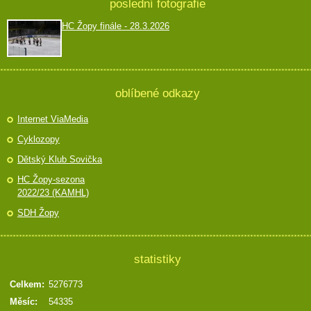
poslední fotografie
HC Žopy finále - 28.3.2026
oblíbené odkazy
Internet ViaMedia
Cyklozopy
Dětský Klub Sovička
HC Žopy-sezona
2022/23 (KAMHL)
SDH Žopy
statistiky
Celkem:
5276773
Měsíc:
54335