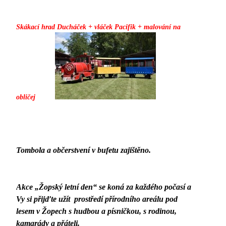
Skákací hrad Ducháček + vláček Pacifik + malování na
obličej
Tombola a občerstvení v bufetu zajištěno.
Akce „Žopský letní den“ se koná za každého počasí a
Vy si přijďte užít prostředí přírodního areálu pod
lesem v Žopech s hudbou a písničkou, s rodinou,
kamarády a přáteli.