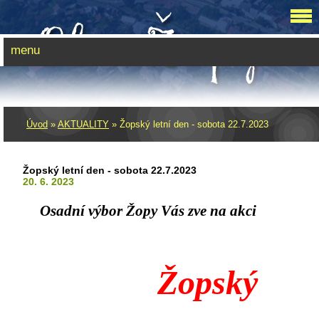
menu
Úvod
»
AKTUALITY
»
Žopský letní den - sobota 22.7.2023
Žopský letní den - sobota 22.7.2023
20. 6. 2023
Osadní výbor Žopy Vás zve na akci
Žopský