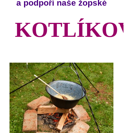
a podpoří naše žopské
KOTLÍKOV