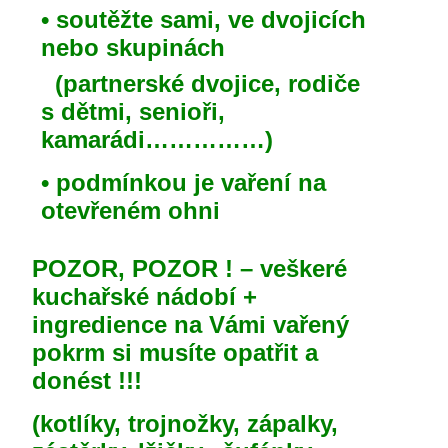
• soutěžte sami, ve dvojicích
nebo skupinách
(partnerské dvojice, rodiče
s dětmi, senioři,
kamarádi……………)
• podmínkou je vaření na
otevřeném ohni
POZOR, POZOR ! – veškeré
kuchařské nádobí +
ingredience na Vámi vařený
pokrm si musíte opatřit a
donést !!!
(kotlíky, trojnožky, zápalky,