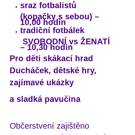
sraz fotbalistů
(kopačky s sebou) –
10,00 hodin
tradiční fotbálek
SVOBODNÍ vs ŽENATÍ
– 10,30 hodin
Pro děti skákací hrad
Ducháček, dětské hry,
zajímavé ukázky
a sladká pavučina
Občerstvení zajištěno