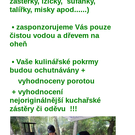
zástěrky, lžičky, šufánky,
talířky, misky apod......)
• zasponzorujeme Vás pouze
čistou vodou a dřevem na
oheň
• Vaše kulinářské pokrmy
budou ochutnávány +
vyhodnoceny porotou
+ vyhodnocení
nejoriginálnější kuchařské
zástěry či oděvu !!!