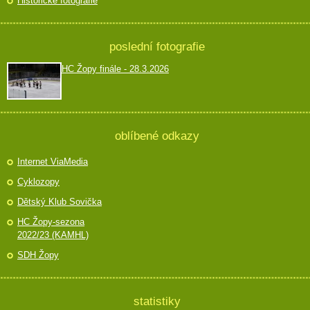
Historické fotografie
poslední fotografie
HC Žopy finále - 28.3.2026
oblíbené odkazy
Internet ViaMedia
Cyklozopy
Dětský Klub Sovička
HC Žopy-sezona
2022/23 (KAMHL)
SDH Žopy
statistiky