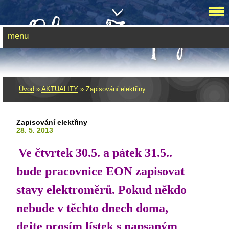
menu
Úvod
»
AKTUALITY
»
Zapisování elektřiny
Zapisování elektřiny
28. 5. 2013
Ve čtvrtek 30.5. a pátek 31.5..
bude pracovnice EON zapisovat
stavy elektroměrů. Pokud někdo
nebude v těchto dnech doma,
dejte prosím lístek s napsaným