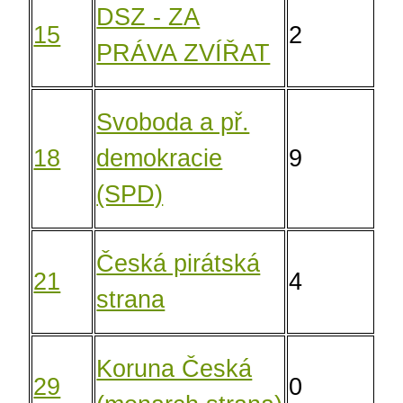
DSZ - ZA
15
2
1,
PRÁVA ZVÍŘAT
Svoboda a př.
18
demokracie
9
6,
(SPD)
Česká pirátská
21
4
3,
strana
Koruna Česká
29
0
0,