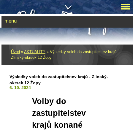
menu
Úvod
»
AKTUALITY
»
Výsledky voleb do zastupitelstev krajů -
Zlínský-okrsek 12 Žopy
Výsledky voleb do zastupitelstev krajů - Zlínský-
okrsek 12 Žopy
6. 10. 2024
Volby do
zastupitelstev
krajů konané