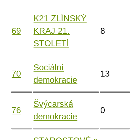
K21 ZLÍNSKÝ
69
KRAJ 21.
8
6,
STOLETÍ
Sociální
70
13
9,
demokracie
Švýcarská
76
0
0,
demokracie