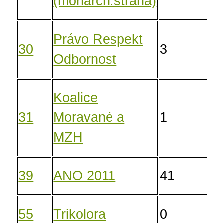
(monarch.strana)
Právo Respekt
30
3
2,
Odbornost
Koalice
31
Moravané a
1
0,
MZH
39
ANO 2011
41
31
55
Trikolora
0
0,