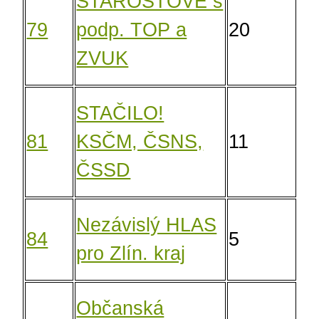
STAROSTOVÉ s
79
podp. TOP a
20
15
ZVUK
STAČILO!
81
KSČM, ČSNS,
11
8,
ČSSD
Nezávislý HLAS
84
5
3,
pro Zlín. kraj
Občanská