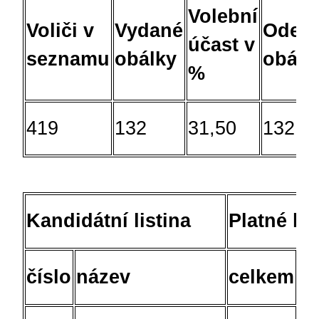
Volební
Voliči v
Vydané
Odev
účast v
seznamu
obálky
obálk
%
419
132
31,50
132
Kandidátní listina
Platné hl
číslo
název
celkem
v