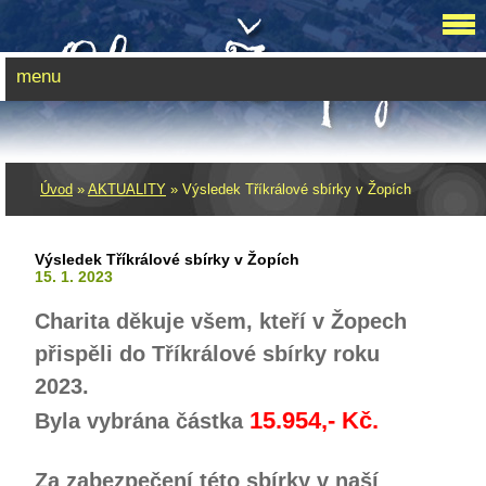
menu
Úvod
»
AKTUALITY
»
Výsledek Tříkrálové sbírky v Žopích
Výsledek Tříkrálové sbírky v Žopích
15. 1. 2023
Charita děkuje všem, kteří v Žopech
přispěli do Tříkrálové sbírky roku
2023.
15.954,- Kč.
Byla vybrána částka
Za zabezpečení této sbírky v naší