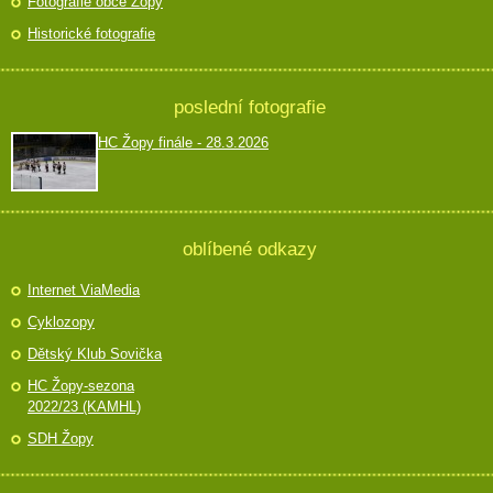
Fotografie obce Žopy
Historické fotografie
poslední fotografie
HC Žopy finále - 28.3.2026
oblíbené odkazy
Internet ViaMedia
Cyklozopy
Dětský Klub Sovička
HC Žopy-sezona
2022/23 (KAMHL)
SDH Žopy