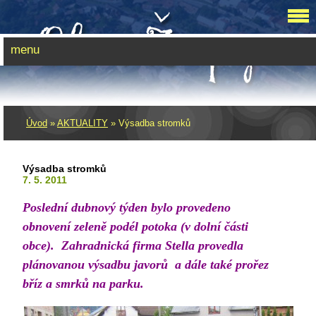
menu
Úvod
»
AKTUALITY
»
Výsadba stromků
Výsadba stromků
7. 5. 2011
Poslední dubnový týden bylo provedeno
obnovení zeleně podél potoka (v dolní části
obce). Zahradnická firma Stella provedla
plánovanou výsadbu javorů a dále také prořez
bříz a smrků na parku.