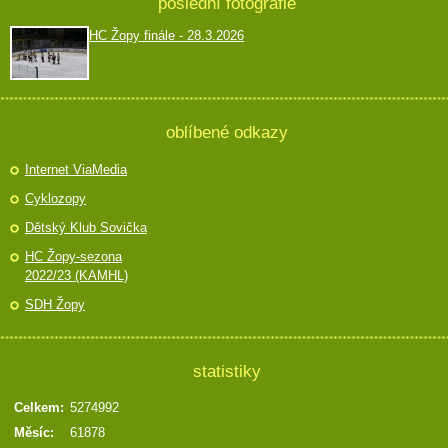
poslední fotografie
HC Žopy finále - 28.3.2026
oblíbené odkazy
Internet ViaMedia
Cyklozopy
Dětský Klub Sovička
HC Žopy-sezona
2022/23 (KAMHL)
SDH Žopy
statistiky
Celkem:
5274992
Měsíc:
61878