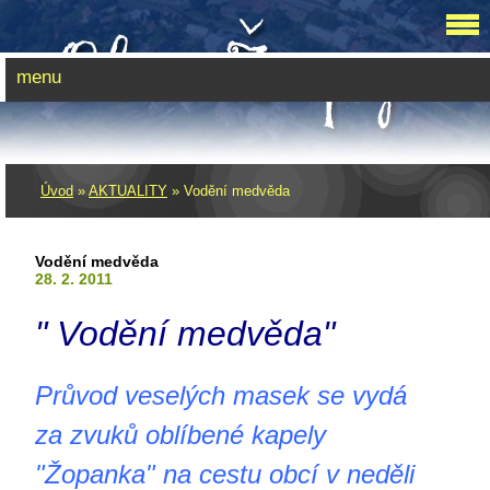
menu
Úvod
»
AKTUALITY
»
Vodění medvěda
Vodění medvěda
28. 2. 2011
" Vodění medvěda"
Průvod veselých masek se vydá
za zvuků oblíbené kapely
"Žopanka" na cestu obcí v neděli