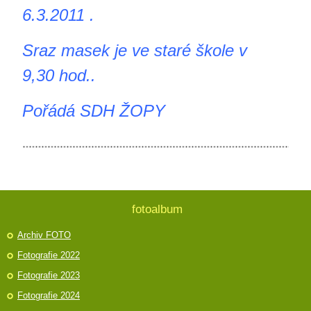
6.3.2011 .
Sraz masek je ve staré škole v
9,30 hod..
Pořádá SDH ŽOPY
fotoalbum
Archiv FOTO
Fotografie 2022
Fotografie 2023
Fotografie 2024