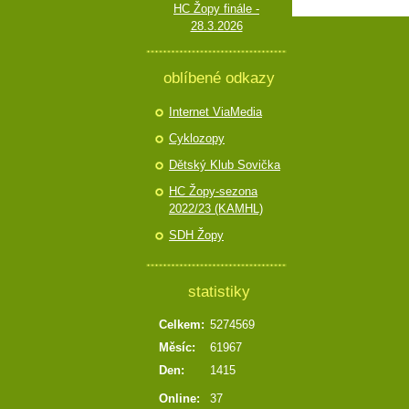
HC Žopy finále -
28.3.2026
oblíbené odkazy
Internet ViaMedia
Cyklozopy
Dětský Klub Sovička
HC Žopy-sezona
2022/23 (KAMHL)
SDH Žopy
statistiky
Celkem:
5274569
Měsíc:
61967
Den:
1415
Online:
37