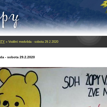
ITY
»
Vodění medvěda - sobota 29.2.2020
a - sobota 29.2.2020