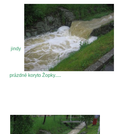
jindy
prázdné koryto Žopky.....