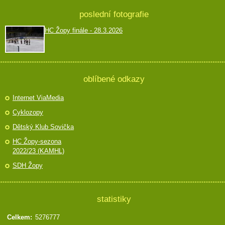
poslední fotografie
HC Žopy finále - 28.3.2026
oblíbené odkazy
Internet ViaMedia
Cyklozopy
Dětský Klub Sovička
HC Žopy-sezona
2022/23 (KAMHL)
SDH Žopy
statistiky
Celkem:
5276777