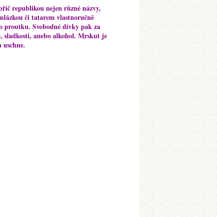
příč republikou nejen různé názvy,
omlázkou či tatarem vlastnoručně
ho proutku. Svobodné dívky pak za
 sladkosti, anebo alkohol. Mrskut je
a uschne.