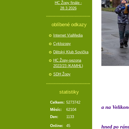
HC Žopy finále -
28.3.2026
oblíbené odkazy
Internet ViaMedia
Cyklozopy
Dětský Klub Sovička
HC Žopy-sezona
2022/23 (KAMHL)
SDH Žopy
statistiky
Celkem:
5273742
a na Velikon
Měsíc:
62104
Den:
1133
Online:
45
hned po ránu 