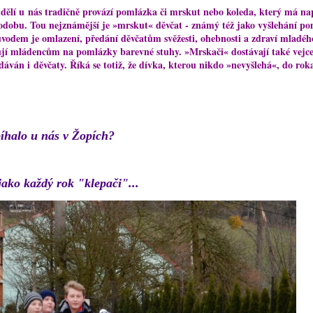
dělí u nás tradičně provází pomlázka či mrskut nebo koleda, který má na
podobu. Tou nejznámější je »mrskut« děvčat - známý též jako vyšlehání p
vodem je omlazení, předání děvčatům svěžesti, ohebnosti a zdraví mladé
ují mládencům na pomlázky barevné stuhy. »Mrskači« dostávají také vejce,
áván i děvčaty. Říká se totiž, že dívka, kterou nikdo »nevyšlehá«, do rok
bíhalo u nás v Žopích?
jako každý rok "klepači"...