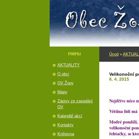
menu
Úvod
»
AKTUAL
AKTUALITY
O obci
Velikonoční p
6. 4. 2015
OV Žopy
Mapy
Nejdříve něco m
Zápisy ze zasedání
OV
Většina lidí má
Kalendář akcí
Modré pondělí, 
Kontakty
velikonoční pon
řehtačky, se kte
Knihovna