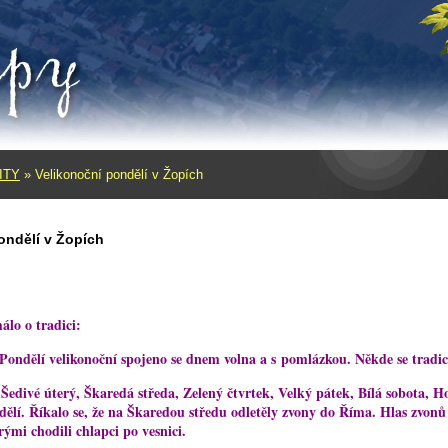
ITY
»
Velikonoční pondělí v Žopích
ondělí v Žopích
álo o tradici:
 Pondělí velikonoční spojeno se dnem volna a s pomlázkou. Někde se tradice
Šedivé úterý, Škaredá středa, Zelený čtvrtek, Velký pátek, Bílá sobota, H
dělí. Říkalo se, že na Škaredou středu odletěly zvony do Říma. Hlas zvonů
rými chodili chlapci po vesnici.