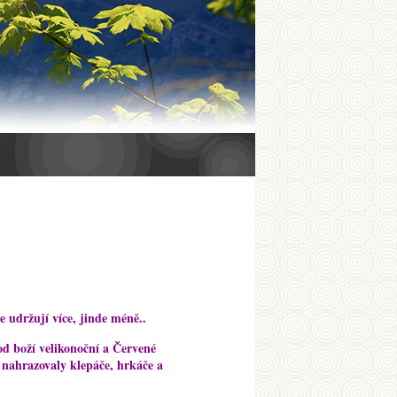
 udržují více, jinde méně..
od boží velikonoční a Červené
 nahrazovaly klepáče, hrkáče a