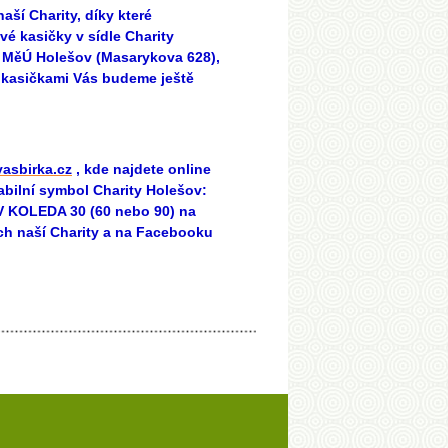
ší Charity, díky které
vé kasičky v sídle Charity
na MěÚ Holešov (Masarykova 628),
 kasičkami Vás budeme ještě
vasbirka.cz
, kde najdete online
abilní symbol Charity Holešov:
 KOLEDA 30 (60 nebo 90) na
ch naší Charity a na Facebooku