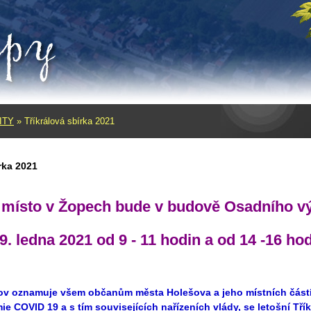
ITY
»
Tříkrálová sbírka 2021
rka 2021
 místo v Žopech bude v budově Osadního v
9. ledna 2021 od 9 - 11 hodin a od 14 -16 hod
ov oznamuje všem občanům města Holešova a jeho místních částí
ie COVID 19 a s tím souvisejících nařízeních vlády, se letošní
Tří