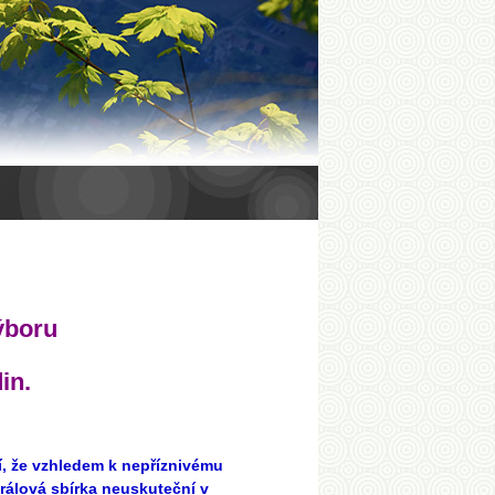
ýboru
in.
, že vzhledem k nepříznivému
králová sbírka
neuskuteční v