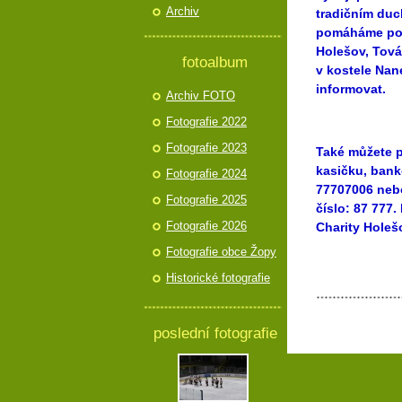
Archiv
tradičním duc
pomáháme po
Holešov, Tová
fotoalbum
v kostele Nan
informovat.
Archiv FOTO
Fotografie 2022
Fotografie 2023
Také můžete p
kasičku, bank
Fotografie 2024
77707006 neb
Fotografie 2025
číslo: 87 777
Fotografie 2026
Charity Holeš
Fotografie obce Žopy
Historické fotografie
poslední fotografie