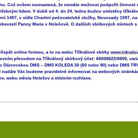
hu. Což ovšem neznamená, že nemáte možnost podpořit činnost na
třebným lidem.
V době od 4. do 24. ledna budou umístěny tříkrálo
rní 1407, v sídle Charitní pečovatelské služby, Novosady 1597, 
ebevzetí Panny Marie v Holešově.
O dalších sbírkových místech s
řispět online formou, a to na webu Tříkrálové sbírky
www.trikralo
ovním převodem na Tříkrálový sbírkový účet: 66008822/0800, vari
o Dárcovskou DMS – DMS KOLEDA 30 (60 nebo 90) nebo DMS TRV
. I nadále Vás budeme pravidelně informovat na webových stránká
ov, webu města Holešov a místním rozhlase.