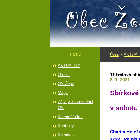
menu
Úvod
»
AKTUAL
AKTUALITY
O obci
Tříkrálová sbí
8. 1. 2021
OV Žopy
Sbírkové
Mapy
Zápisy ze zasedání
v sobotu 
OV
Kalendář akcí
Kontakty
Charita Holeš
Knihovna
vývoji pandem