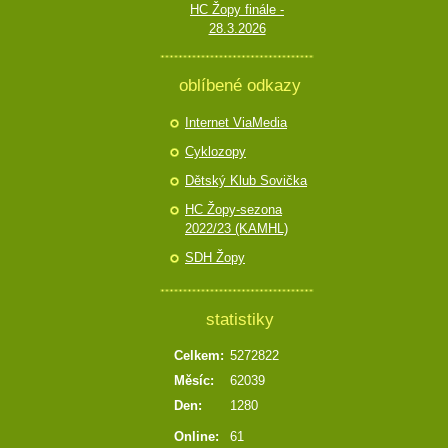
HC Žopy finále -
28.3.2026
oblíbené odkazy
Internet ViaMedia
Cyklozopy
Dětský Klub Sovička
HC Žopy-sezona
2022/23 (KAMHL)
SDH Žopy
statistiky
Celkem:
5272822
Měsíc:
62039
Den:
1280
Online:
61