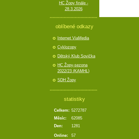
HC Žopy finále -
28.3.2026
oblíbené odkazy
Internet ViaMedia
Cyklozopy
Dětský Klub Sovička
HC Žopy-sezona
2022/23 (KAMHL)
SDH Žopy
statistiky
Celkem:
5272787
Měsíc:
62085
Den:
1281
Online:
57