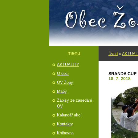
menu
Úvod
»
AKTUAL
AKTUALITY
O obci
SRANDA CUP 
18. 7. 2018
OV Žopy
Mapy
Zápisy ze zasedání
OV
Kalendář akcí
Kontakty
Knihovna