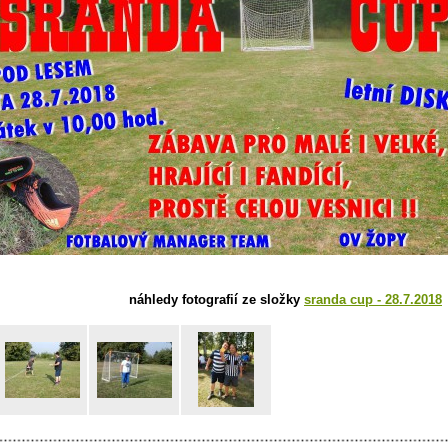
náhledy fotografií ze složky
sranda cup - 28.7.2018