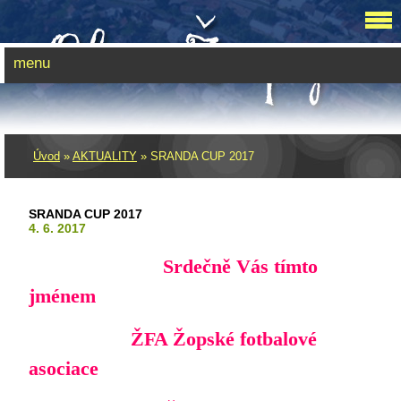
menu
Úvod
»
AKTUALITY
»
SRANDA CUP 2017
SRANDA CUP 2017
4. 6. 2017
Srdečně Vás tímto
jménem
ŽFA Žopské fotbalové
asociace