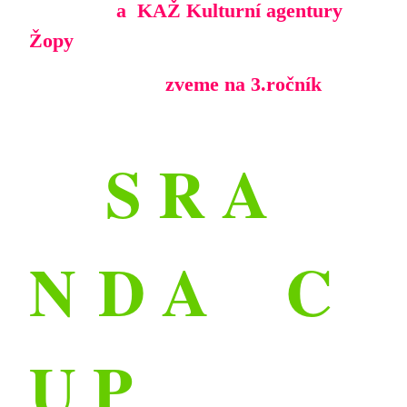
a KAŽ Kulturní agentury
Žopy
zveme na 3.roční
k
S R A
N
D A C
U P