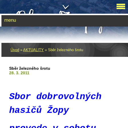
menu
Úvod
»
AKTUALITY
»
Sběr železného šrotu
Sběr železného šrotu
28. 3. 2011
Sbor dobrovolných
hasičů Žopy