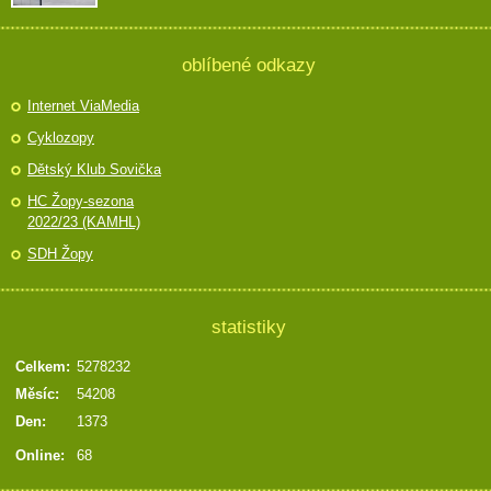
oblíbené odkazy
Internet ViaMedia
Cyklozopy
Dětský Klub Sovička
HC Žopy-sezona
2022/23 (KAMHL)
SDH Žopy
statistiky
Celkem:
5278232
Měsíc:
54208
Den:
1373
Online:
68