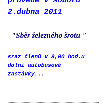
provede v sobotu
2.dubna 2011
"Sběr železného šrotu "
sraz členů v 9,00 hod.u
dolní autobusové
zastávky...