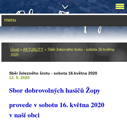
menu
Úvod
»
AKTUALITY
»
Sběr železného šrotu - sobota 16.května
2020
Sběr železného šrotu - sobota 16.května 2020
12. 5. 2020
Sbor dobrovolných hasičů Žopy
provede v sobotu 16. května 2020
v naší obci