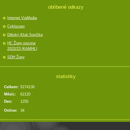
oblíbené odkazy
Internet ViaMedia
Cyklozopy
Dětský Klub Sovička
HC Žopy-sezona
2022/23 (KAMHL)
SDH Žopy
statistiky
Celkem:
5274130
Měsíc:
62120
Den:
1255
Online:
34