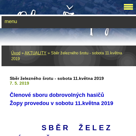
menu
Úvod
»
AKTUALITY
»
Sběr železného šrotu - sobota 11.května
2019
Sběr železného šrotu - sobota 11.května 2019
7. 5. 2019
Členové sboru dobrovolných hasičů
Žopy provedou v sobotu 11.května 2019
S B Ě R Ž E L E Z