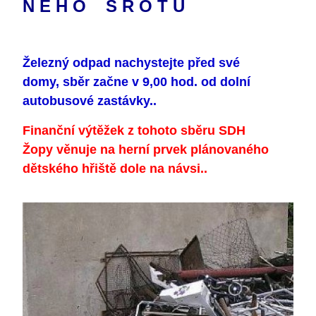
N É H O Š R O T U
Železný odpad nachystejte před své
domy, sběr začne v 9,00 hod. od dolní
autobusové zastávky..
Finanční výtěžek z tohoto sběru SDH
Žopy věnuje na herní prvek plánovaného
dětského hřiště dole na návsi..