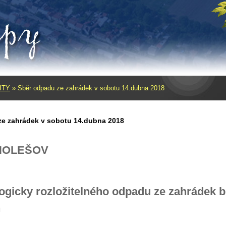
ITY
»
Sběr odpadu ze zahrádek v sobotu 14.dubna 2018
ze zahrádek v sobotu 14.dubna 2018
HOLEŠOV
logicky rozložitelného odpadu ze zahrádek 
n