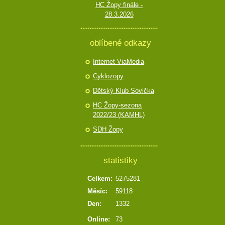
HC Žopy finále -
28.3.2026
oblíbené odkazy
Internet ViaMedia
Cyklozopy
Dětský Klub Sovička
HC Žopy-sezona
2022/23 (KAMHL)
SDH Žopy
statistiky
Celkem:
5275281
Měsíc:
59118
Den:
1332
Online:
73