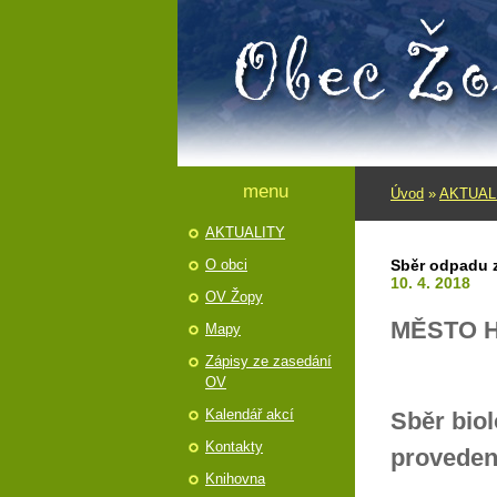
menu
Úvod
»
AKTUAL
AKTUALITY
O obci
Sběr odpadu 
10. 4. 2018
OV Žopy
MĚSTO 
Mapy
Zápisy ze zasedání
OV
Kalendář akcí
Sběr bio
Kontakty
provede
Knihovna