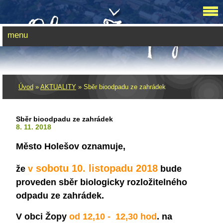
menu
Úvod
»
AKTUALITY
»
Sběr bioodpadu ze zahrádek
Sběr bioodpadu ze zahrádek
8. 11. 2018
Město Holešov oznamuje,
sobotu 10. listopadu 2018
že
v
bude
proveden sběr biologicky rozložitelného
odpadu ze zahrádek.
V obci Žopy
od 12,10 - 12,30 hod
. na