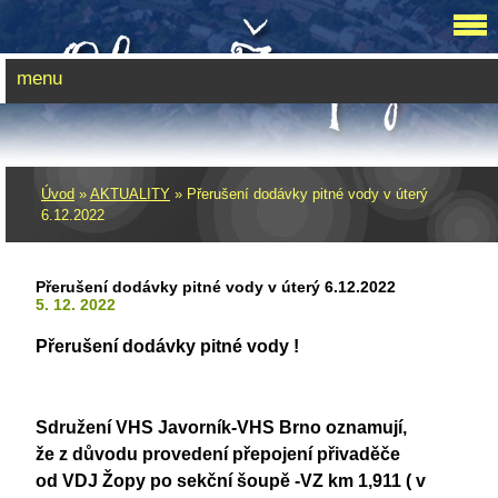
menu
Úvod
»
AKTUALITY
»
Přerušení dodávky pitné vody v úterý
6.12.2022
Přerušení dodávky pitné vody v úterý 6.12.2022
5. 12. 2022
Přerušení dodávky pitné vody !
Sdružení VHS Javorník-VHS Brno oznamují,
že z důvodu provedení přepojení přivaděče
od VDJ Žopy po sekční šoupě -VZ km 1,911 ( v