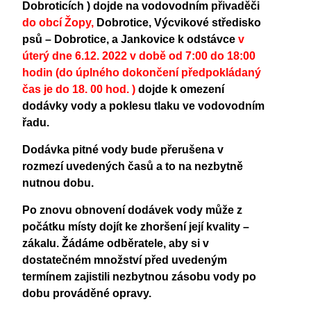
Dobroticích ) dojde na vodovodním přivaděči
do obcí Žopy,
Dobrotice, Výcvikové středisko
psů – Dobrotice, a Jankovice k odstávce
v
úterý dne 6.12. 2022 v době od 7:00 do 18:00
hodin (do úplného dokončení předpokládaný
čas je do 18. 00 hod. )
dojde k
omezení
dodávky vody a poklesu tlaku ve vodovodním
řadu.
Dodávka pitné vody bude přerušena v
rozmezí uvedených časů a to na nezbytně
nutnou dobu.
Po znovu obnovení dodávek vody může z
počátku místy dojít ke zhoršení její kvality –
zákalu. Žádáme odběratele, aby si v
dostatečném množství před uvedeným
termínem zajistili nezbytnou zásobu vody po
dobu prováděné opravy.