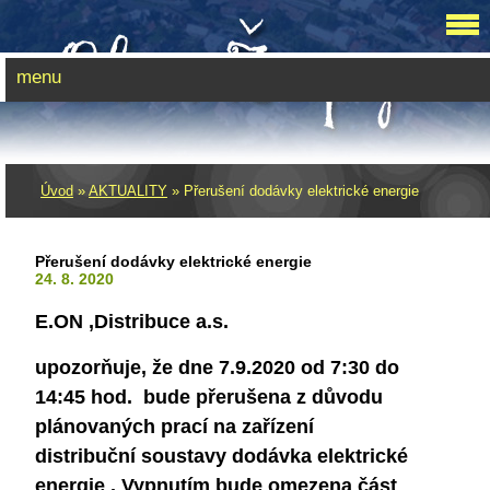
menu
Úvod
»
AKTUALITY
»
Přerušení dodávky elektrické energie
Přerušení dodávky elektrické energie
24. 8. 2020
E.ON ,Distribuce a.s.
upozorňuje, že dne 7.9.2020 od 7:30 do
14:45 hod. bude přerušena z důvodu
plánovaných prací na zařízení
distribuční soustavy dodávka elektrické
energie . Vypnutím bude omezena část