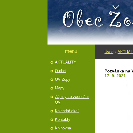
menu
Úvod
»
AKTUAL
AKTUALITY
O obci
Pozvánka na V
17. 9. 2021
OV Žopy
Mapy
Zápisy ze zasedání
OV
Kalendář akcí
Kontakty
Knihovna