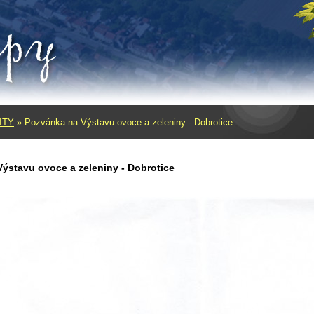
ITY
»
Pozvánka na Výstavu ovoce a zeleniny - Dobrotice
ýstavu ovoce a zeleniny - Dobrotice