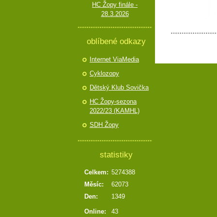
HC Žopy finále -
28.3.2026
oblíbené odkazy
Internet ViaMedia
Cyklozopy
Dětský Klub Sovička
HC Žopy-sezona
2022/23 (KAMHL)
SDH Žopy
statistiky
Celkem:
5274388
Měsíc:
62073
Den:
1349
Online:
43