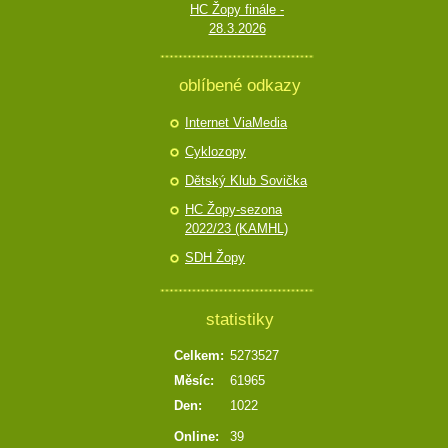
HC Žopy finále -
28.3.2026
oblíbené odkazy
Internet ViaMedia
Cyklozopy
Dětský Klub Sovička
HC Žopy-sezona
2022/23 (KAMHL)
SDH Žopy
statistiky
Celkem:
5273527
Měsíc:
61965
Den:
1022
Online:
39