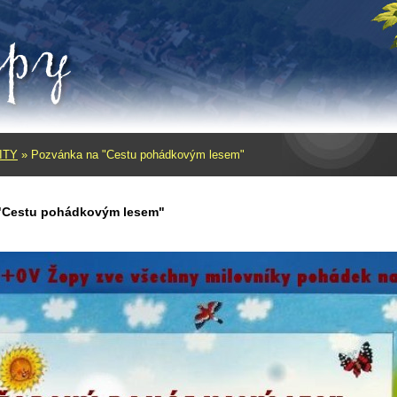
ITY
»
Pozvánka na "Cestu pohádkovým lesem"
"Cestu pohádkovým lesem"