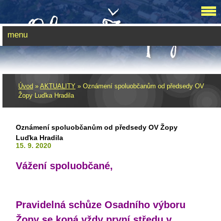
menu
Úvod
»
AKTUALITY
»
Oznámení spoluobčanům od předsedy OV
Žopy Luďka Hradila
Oznámení spoluobčanům od předsedy OV Žopy
Luďka Hradila
15. 9. 2020
Vážení spoluobčané,
Pravidelná schůze Osadního výboru
Žopy se koná vždy první středu v