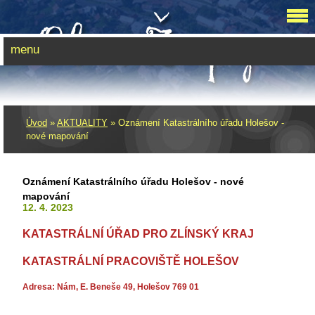
menu
Úvod
»
AKTUALITY
»
Oznámení Katastrálního úřadu Holešov -
nové mapování
Oznámení Katastrálního úřadu Holešov - nové
mapování
12. 4. 2023
KATASTRÁLNÍ ÚŘAD PRO ZLÍNSKÝ KRAJ
KATASTRÁLNÍ PRACOVIŠTĚ HOLEŠOV
Adresa: Nám, E. Beneše 49, Holešov 769 01