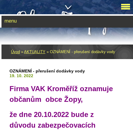
menu
Úvod
»
AKTUALITY
»
OZNÁMENÍ - přerušení dodávky vody
OZNÁMENÍ - přerušení dodávky vody
19. 10. 2022
Firma VAK Kroměříž oznamuje
občanům obce Žopy,
že dne 20.10.2022 bude z
důvodu zabezpečovacích