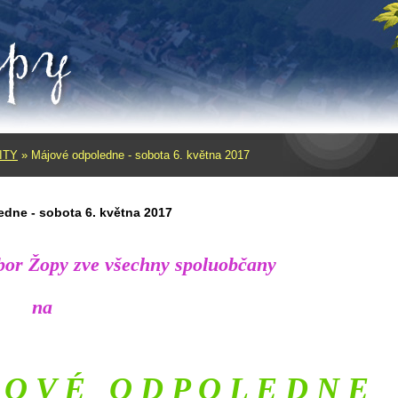
ITY
»
Májové odpoledne - sobota 6. května 2017
dne - sobota 6. května 2017
bor Žopy zve všechny spoluobčany
a
 O V É O D P O L E D N E