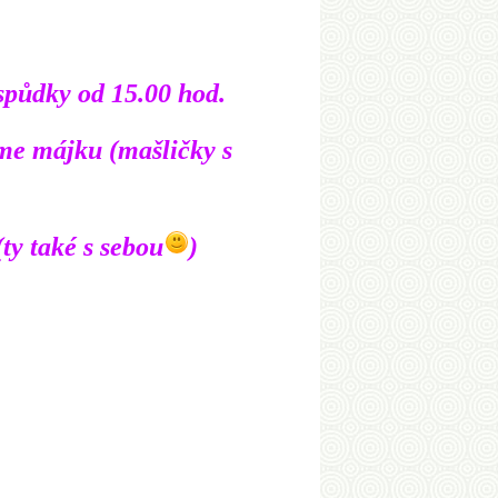
spůdky od 15.00 hod.
íme májku (mašličky s
ty také s sebou
)