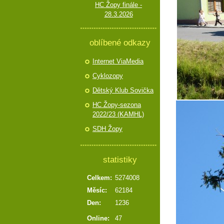
HC Žopy finále -
28.3.2026
oblíbené odkazy
Internet ViaMedia
Cyklozopy
Dětský Klub Sovička
HC Žopy-sezona
2022/23 (KAMHL)
SDH Žopy
statistiky
Celkem:
5274008
Měsíc:
62184
Den:
1236
Online:
47