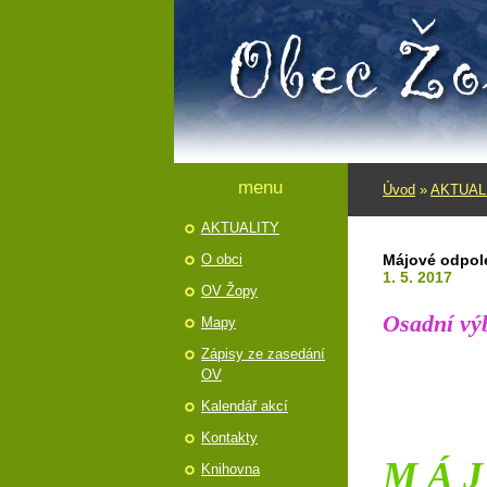
menu
Úvod
»
AKTUAL
AKTUALITY
O obci
Májové odpole
1. 5. 2017
OV Žopy
Osadní vý
Mapy
Zápisy ze zasedání
n
OV
Kalendář akcí
Kontakty
M Á J
Knihovna