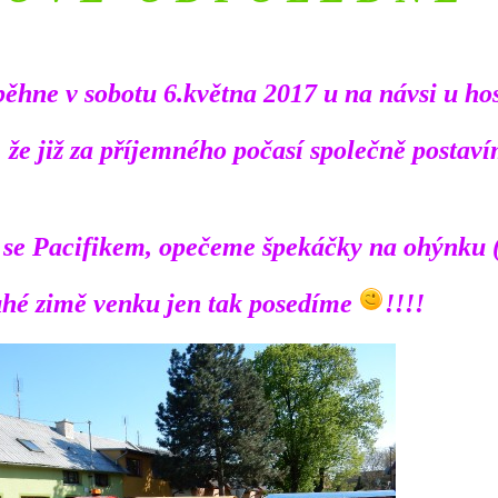
běhne v sobotu 6.května 2017 u na návsi u ho
že již za příjemného počasí společně postav
se Pacifikem, opečeme špekáčky na ohýnku (
uhé zimě venku jen tak posedíme
!!!!