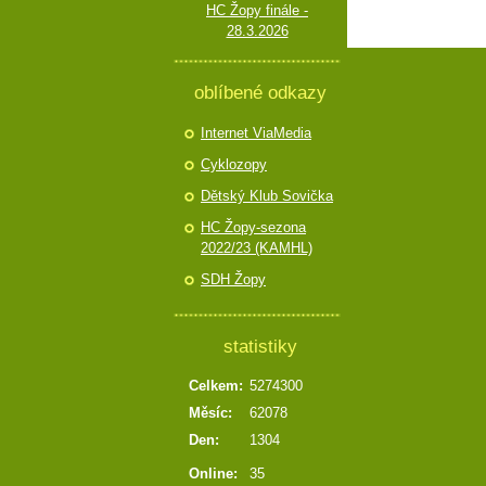
HC Žopy finále -
28.3.2026
oblíbené odkazy
Internet ViaMedia
Cyklozopy
Dětský Klub Sovička
HC Žopy-sezona
2022/23 (KAMHL)
SDH Žopy
statistiky
Celkem:
5274300
Měsíc:
62078
Den:
1304
Online:
35