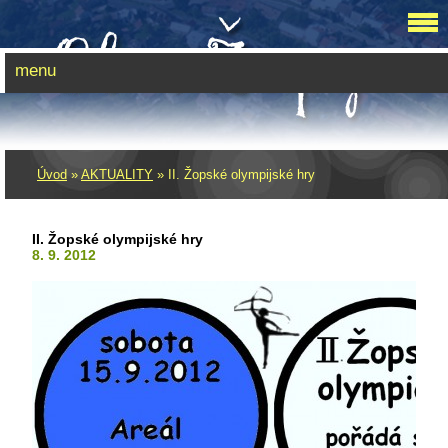
menu
Úvod
»
AKTUALITY
»
II. Žopské olympijské hry
II. Žopské olympijské hry
8. 9. 2012