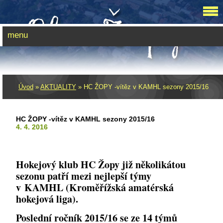
menu
Úvod
»
AKTUALITY
»
HC ŽOPY -vítěz v KAMHL sezony 2015/16
HC ŽOPY -vítěz v KAMHL sezony 2015/16
4. 4. 2016
Hokejový klub HC Žopy již několikátou
sezonu patří mezi nejlepší týmy
v KAMHL (Kroměřížská amatérská
hokejová liga).
Poslední ročník 2015/16 se ze 14 týmů