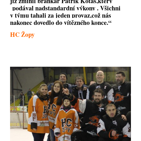
již zmínil brankář Patrik Kotas,který
p
odával nadstandardní výkony . Všichni
v týmu tahali za jeden provaz,což nás
nakonec dovedlo do vítězného konce.“
HC Žopy