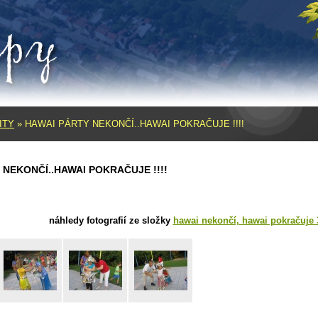
ITY
»
HAWAI PÁRTY NEKONČÍ..HAWAI POKRAČUJE !!!!
 NEKONČÍ..HAWAI POKRAČUJE !!!!
náhledy fotografií ze složky
hawai nekončí, hawai pokračuje 