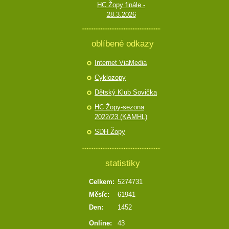
HC Žopy finále -
28.3.2026
oblíbené odkazy
Internet ViaMedia
Cyklozopy
Dětský Klub Sovička
HC Žopy-sezona
2022/23 (KAMHL)
SDH Žopy
statistiky
Celkem:
5274731
Měsíc:
61941
Den:
1452
Online:
43