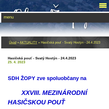
menu
Úvod
»
AKTUALITY
»
Hasičská pouť - Svatý Hostýn - 24.4.2023
Hasičská pouť - Svatý Hostýn - 24.4.2023
25. 4. 2023
SDH ŽOPY zve spoluobčany na
XXVIII. MEZINÁRODNÍ
HASIČSKOU POUŤ