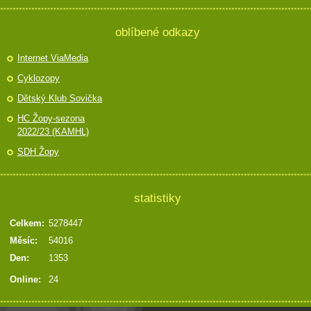
oblíbené odkazy
Internet ViaMedia
Cyklozopy
Dětský Klub Sovička
HC Žopy-sezona
2022/23 (KAMHL)
SDH Žopy
statistiky
Celkem:
5278447
Měsíc:
54016
Den:
1353
Online:
24