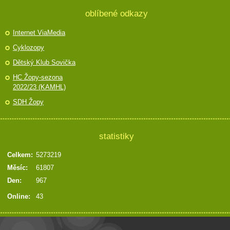
oblíbené odkazy
Internet ViaMedia
Cyklozopy
Dětský Klub Sovička
HC Žopy-sezona
2022/23 (KAMHL)
SDH Žopy
statistiky
Celkem:
5273219
Měsíc:
61807
Den:
967
Online:
43