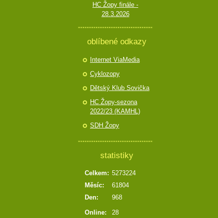
HC Žopy finále -
28.3.2026
oblíbené odkazy
Internet ViaMedia
Cyklozopy
Dětský Klub Sovička
HC Žopy-sezona
2022/23 (KAMHL)
SDH Žopy
statistiky
Celkem:
5273224
Měsíc:
61804
Den:
968
Online:
28