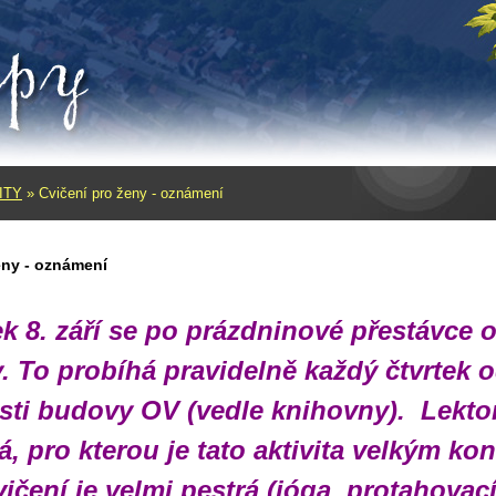
ITY
»
Cvičení pro ženy - oznámení
eny - oznámení
ek 8. září se po prázdninové přestávce 
. To probíhá pravidelně každý čtvrtek o
sti budovy OV (vedle knihovny). Lekto
, pro kterou je tato aktivita velkým ko
ičení je velmi pestrá (jóga, protahovac