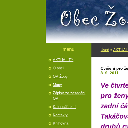
menu
Úvod
»
AKTUAL
AKTUALITY
O obci
Cvičení pro ž
8. 9. 2011
OV Žopy
Ve čtvrt
Mapy
Zápisy ze zasedání
pro ženy
OV
zadní čá
Kalendář akcí
Takáčová
Kontakty
Knihovna
druhů cv