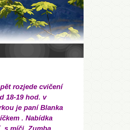
opět rozjede cvičení
d 18-19 hod. v
rkou je paní Blanka
níčkem . Nabídka
í, s míči, Zumba,