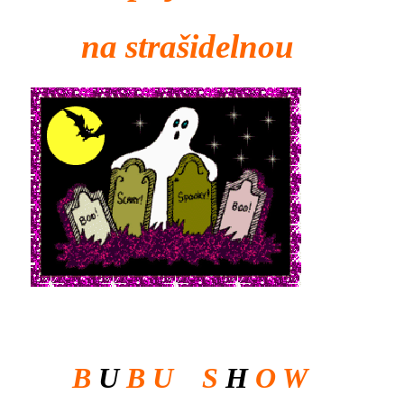
na strašidelnou
B
U
B
U
S
H
O W