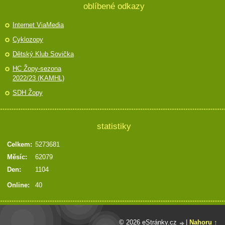
oblíbené odkazy
Internet ViaMedia
Cyklozopy
Dětský Klub Sovička
HC Žopy-sezona
2022/23 (KAMHL)
SDH Žopy
statistiky
Celkem:
5273681
Měsíc:
62079
Den:
1104
Online:
40
© 2026 eStránky.cz
|
Nahoru ↑