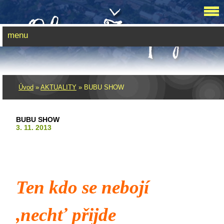
menu
Úvod
»
AKTUALITY
»
BUBU SHOW
BUBU SHOW
3. 11. 2013
Ten kdo se nebojí
,nechť přijde