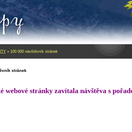
ITY
»
100 000 návštěvník stránek
ěvník stránek
é webové stránky zavítala návštěva s poř