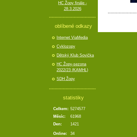
HC Žopy finále -
28.3.2026
oblíbené odkazy
Internet ViaMedia
Cyklozopy
Dětský Klub Sovička
HC Žopy-sezona
2022/23 (KAMHL)
SDH Žopy
statistiky
Celkem:
5274577
Měsíc:
61968
Den:
1421
Online:
34