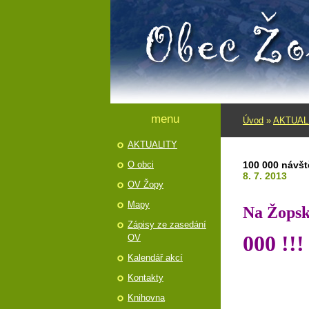
menu
Úvod
»
AKTUAL
AKTUALITY
O obci
100 000 návšt
8. 7. 2013
OV Žopy
Mapy
Na Žopsk
Zápisy ze zasedání
000
!!!
OV
Kalendář akcí
Kontakty
Knihovna