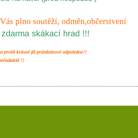
Vás plno soutěží, odměn,občerstvení
 zdarma skákací hrad !!!
ma prožít krásné již prázdninové odpoledne!!
ořadatelé !!