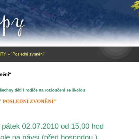
ITY
»
"Poslední zvonění"
nění"
šechny d
ěti i rodiče na rozloučení se školou
" POSLEDNÍ ZVONĚNÍ"
 pátek 02.07.2010 od 15,00 hod
e na návsi (p
ř
ed hospodou )