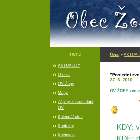
menu
Úvod
»
AKTUAL
AKTUALITY
O obci
"Poslední zvo
27. 6. 2010
OV Žopy
OV ŽOPY zve v
Mapy
Zápisy ze zasedání
OV
Kalendář akcí
KDY: v
Kontakty
Knihovna
KDE: dol