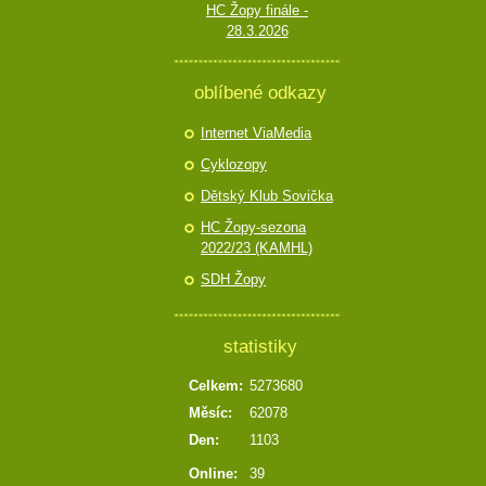
HC Žopy finále -
28.3.2026
oblíbené odkazy
Internet ViaMedia
Cyklozopy
Dětský Klub Sovička
HC Žopy-sezona
2022/23 (KAMHL)
SDH Žopy
statistiky
Celkem:
5273680
Měsíc:
62078
Den:
1103
Online:
39