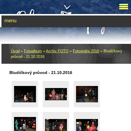
menu
Úvod
»
Fotoalbum
»
Archiv FOTO
»
Fotografie 2016
»
Bludičkový
průvod - 21.10.2016
Bludičkový průvod - 21.10.2016