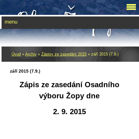
menu
Úvod
»
Archiv
»
Zápisy ze zasedání 2015
»
září 2015 (7.9.)
září 2015 (7.9.)
Zápis ze zasedání Osadního
výboru Žopy dne
2. 9. 2015