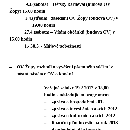
9.3.(sobota) – Dětský karneval (budova OV
Žopy) 15,00 hodin
3.4.(středa) - zasedání OV Žopy (budova OV) v
19,00 hodin
27.4.(sobota) – Vítání občánků (budova OV) v
15,00 hodin
1.- 30.5. - Májové pobožnosti
–
OV Žopy rozhodl o vyvěšení písemného sdělení v
místní nástěnce OV o konání
Veřejné schůze 19.2.2013 v 18,00
hodin s následujícím programem
–
zpráva o hospodaření 2012
–
zpráva o investičních akcích 2012
–
zpráva o kulturních akcích 2012
–
finanční plán investic na rok 2013
–
dlouhodobý plán investic