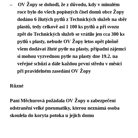
–
OV Žopy se dohodl, že z důvodu, kdy v minulém
roce bylo do všech popisných čísel domů obce Žopy
dodáno 6 žlutých pytlů z Technických služeb na sběr
plastů, tedy celkově asi 1 100 ks pytlů a při svozu
zpět do Technických služeb se vrátilo jen cca 300 ks
pytlů s plasty, nebude OV Žopy letos opět plošně
všem dodávat žluté pytle na plasty, případní zájemci
si mohou vyzvednou pytle na plasty dne 19.2. na
veřejné schůzi a dále každou první středu v měsíci
při pravidelném zasedání OV Žopy
Různé
Paní Měchurová požádala OV Žopy o zabezpečení
odstranění velké pneumatiky, kterou neznámá osoba
skoulela do koryta potoka u jejich domu