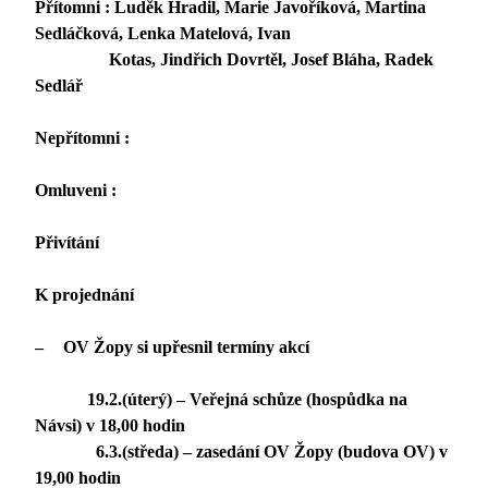
Přítomni : Luděk Hradil, Marie Javoříková, Martina
Sedláčková, Lenka Matelová, Ivan
Kotas, Jindřich Dovrtěl, Josef Bláha, Radek
Sedlář
Nepřítomni :
Omluveni :
Přivítání
K projednání
–
OV Žopy si upřesnil termíny akcí
19.2.(úterý) – Veřejná schůze (hospůdka na
Návsi) v 18,00 hodin
6.3.(středa) – zasedání OV Žopy (budova OV) v
19,00 hodin