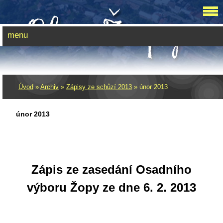
menu
Úvod
»
Archiv
»
Zápisy ze schůzí 2013
»
únor 2013
únor 2013
Zápis ze zasedání Osadního
výboru Žopy ze dne 6. 2. 2013