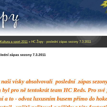
Kultura a sport 2011
»
HC Žopy - poslední zápas sezony 7.3.2011
lední zápas sezony 7.3.2011
 naší vísky absolvovali poslední zápas sezo
byl pro ně tentokrát team HC Reds. Pro své f
í a to - odvoz luxusním busem přímo do hoke