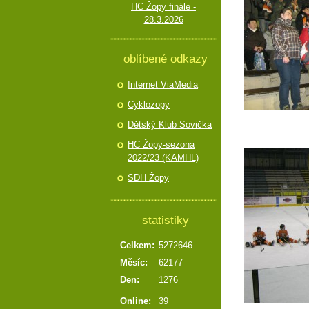
HC Žopy finále -
28.3.2026
oblíbené odkazy
Internet ViaMedia
Cyklozopy
Dětský Klub Sovička
HC Žopy-sezona
2022/23 (KAMHL)
SDH Žopy
statistiky
Celkem:
5272646
Měsíc:
62177
Den:
1276
Online:
39