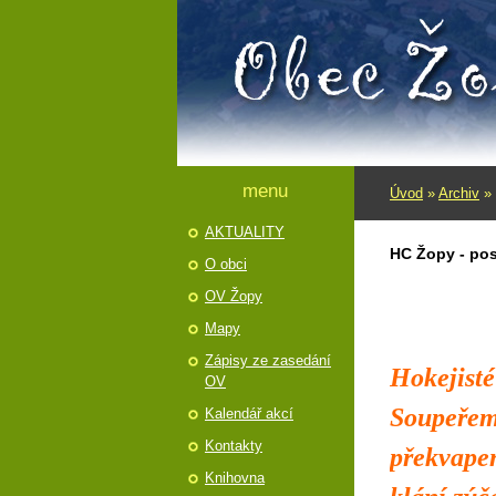
menu
Úvod
»
Archiv
»
AKTUALITY
HC Žopy - pos
O obci
OV Žopy
Mapy
Zápisy ze zasedání
Hokejisté
OV
Soupeřem 
Kalendář akcí
Kontakty
překvapen
Knihovna