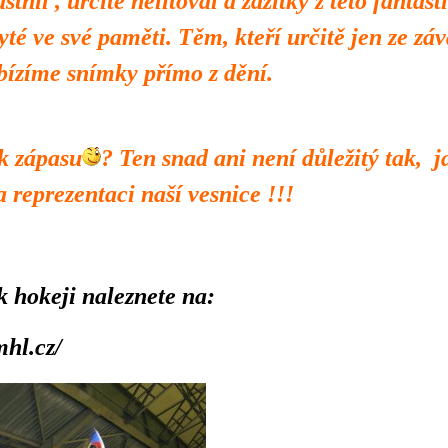
stnil , určitě nelitoval a zážitky z této fanta
yté ve své paměti. Těm, kteří určitě jen ze 
ízíme snímky přímo z dění.
k zápasu
? Ten snad ani není důležitý tak, 
 reprezentaci naší vesnice !!!
 k hokeji naleznete na:
hl.cz/