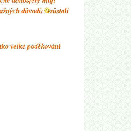
stické atmosféry mají
závažných důvodů
zůstali
jako velké poděkování