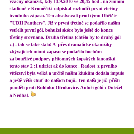
vzácný okamžik, kdy 13.9.2010 ve 20,45 hod . na zimním
stadioně v Kroměříži odpískal rozhodčí první vteřiny
úvodního zápasu. Ten absolvovali proti týmu Uhřičic
"UDH Panthers". Již v první třetině se podařilo našim
vstřelit první gól, bohužel skóre bylo ještě do konce
třetiny srovnáno. Druhá třetina (chtělo by to druhý gól
:-) - tak se také stalo! A přes dramatické okamžiky
zbývajících minut zápasu se podařilo hochům
za bouřlivé podpory přítomných žopských fanoušků
tento stav 2 :1 udržet až do konce . Radost z prvního
vítězství byla velká a určitě našim klukům dodala impuls
a ještě větší chuť do dalších bojů. Ten další je již příští
pondělí proti Buldoku Otrokovice. Autoři gólů : Doležel
a Nedbal
.