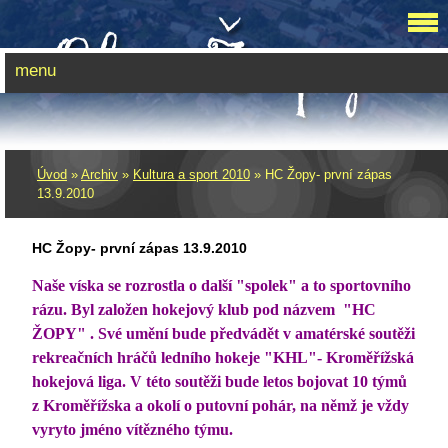
menu
Úvod
»
Archiv
»
Kultura a sport 2010
»
HC Žopy- první zápas
13.9.2010
HC Žopy- první zápas 13.9.2010
Naše víska se rozrostla o další "spolek" a to sportovního
rázu. Byl založen hokejový klub pod názvem "HC
ŽOPY" . Své umění bude předvádět v amatérské soutěži
rekreačních hráčů ledního hokeje "KHL"- Kroměřížská
hokejová liga. V této soutěži bude letos bojovat 10 týmů
z Kroměřížska a okolí o putovní pohár, na němž je vždy
vyryto jméno vítězného týmu.