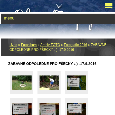
menu
Úvod
»
Fotoalbum
»
Archiv FOTO
»
Fotografie 2016
»
ZÁBAVNÉ
ODPOLEDNE PRO FŠECKY :-) -17.9.2016
ZÁBAVNÉ ODPOLEDNE PRO FŠECKY :-) -17.9.2016